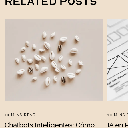
Related
Posts
10 MINS READ
10 MINS
Chatbots Inteligentes: Cómo
IA en 