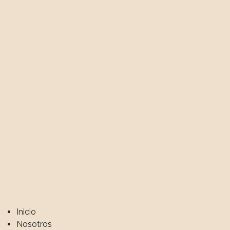
Kinam
Inicio
BRANDING + DESARROLLO WEB
Nosotros