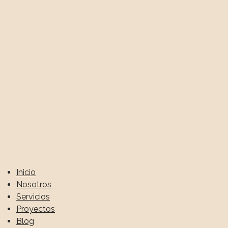
Feelnest
BRANDING + DESARROLLO WEB
Peek
BRANDING + DESARROLLO WEB
The Aura Company
Inicio
Nosotros
BRANDING + DESARROLLO WEB
Servicios
Proyectos
Blog