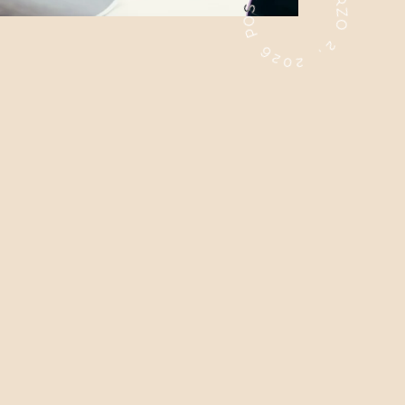
6
M
2
A
0
R
2
Z
O
,
2