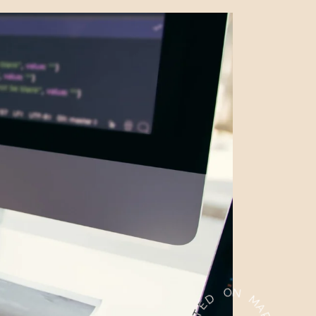
E
T
D
S
O
O
P
N